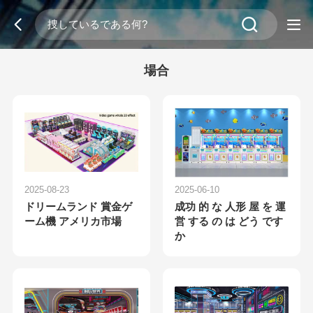
場合
2025-08-23
2025-06-10
ドリームランド 賞金ゲ
成功 的 な 人形 屋 を 運
ーム機 アメリカ市場
営 する の は どう です
か