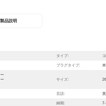
製品説明
タイプ:
コ
プラグタイプ:
米
ー 
ケー
サイズ:
2
言語:
英
納期:
7