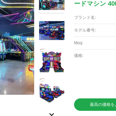
ードマシン 40
ブランド名:
モデル番号:
Moq:
価格:
最高の価格を