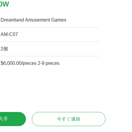
0W
Dreamland Amusement Games
AM-C07
2個
$6,000.00/pieces 2-9 pieces
入手
今すぐ連絡