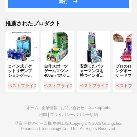
続行
推薦されたプロダクト
コイン式チケ
自作スポーツ
安定したパフ
プロのロー
ットリデンプ
ゲームマシン
ォーマンスを
ングボール
ションゲーム
400w バスケッ
持つインダー
ケードマシ
機 カスタマイ
トボールアー
スシングルプ
コイン操作
ズ対応 ODM
クードマシン
レイヤーチケ
ダブルプレ
ベストプライス
ベストプライス
ベストプライス
ベストプラ
OEM
ット換金ゲー
ヤー
ムマシン
Desktop Site
ホーム
企業情報
お問い合わせ
地図
プライバシーポリシー規約
品質
子供のゲーム機
中国工場.Copyright © 2026 Guangzhou
Dreamland Technology Co., Ltd.. All Rights Reserved.