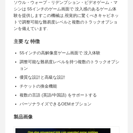
ソウル・ウォープ・リデンプション・ビデオゲーム・マ
シンは 55インチのゲーム画面で 没入感のあるゲーム体
験を提供しますこの機械は,視覚的に驚くべきキャビネッ
会社案内
品質管理
お問い合わせ
ニュース
トで調整可能な難易度レベルと複数のトラックオプショ
ンを備えています.
主要 な 特徴
55インチの高解像度ゲーム画面で 没入体験
すべての場合
見積依頼
調整可能な難易度レベルを持つ複数のトラックオプシ
ョン
子供のゲーム機
優質な設計と高級な設計
カーレースゲーム機
チケットの換金機能
ショッターアークードマシン
複数の言語 (英語/中国語) をサポートする
パーソナライズできるOEMオプション
切符の買戻しのゲーム・マシン
製品画像
爪のゲーム・マシン
コインプッシャーゲーム機