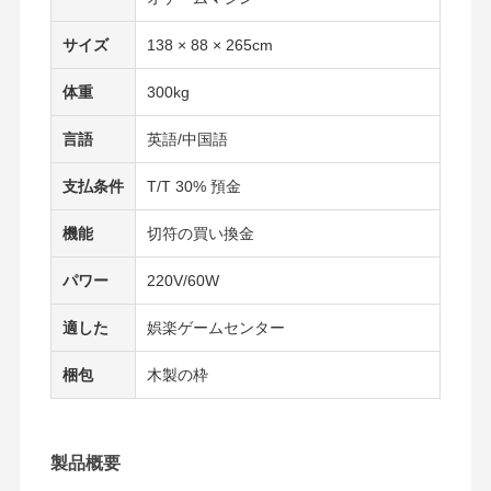
サイズ
138 × 88 × 265cm
体重
300kg
言語
英語/中国語
支払条件
T/T 30% 預金
機能
切符の買い換金
パワー
220V/60W
適した
娯楽ゲームセンター
梱包
木製の枠
ホーム
製品
ビデオ
企業情報
製品概要