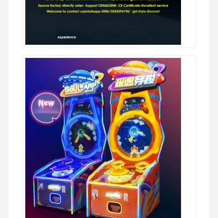
柔らかい 遊び場 の 設備
バイクゲームシミュレーター
VR 360のシミュレーター
VRアーケードシューター
VRの映画館
バンパー・カー
vr レーシングシミュレーター