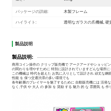
パッケージの詳細:
木製フレーム
ハイライト:
透明なガラスの爪機械
, 
硬
製品説明
製品説明:
商用コイン操作の クリップ販売機で アークアードやショッピ
の関わりを増やすために 特別に設計されていますどんな場所に
この機械は 時代を超えた お気に入りとして設計され 頑丈な鋼筋
性能 を 保つ交通渋滞の多い環境でも
各年齢層のプレイヤーを魅了するために 自動販売機には 活発なLED
なく,子供 や 大人 の 参加 を 奨励 する 魅力 的 な 雰囲気 も 作