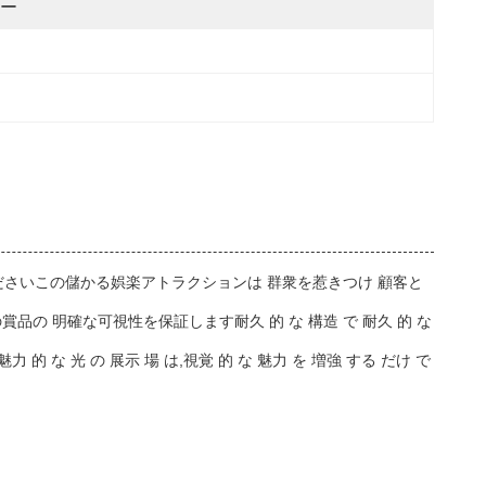
ー
さいこの儲かる娯楽アトラクションは 群衆を惹きつけ 顧客と
の 明確な可視性を保証します耐久 的 な 構造 で 耐久 的 な
 光 の 展示 場 は,視覚 的 な 魅力 を 増強 する だけ で