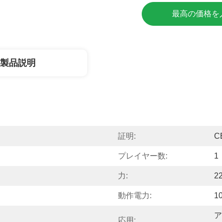
最高の価格を
製品説明
証明:
C
プレイヤー数:
1
力:
2
動作電力:
1
ア
応用: