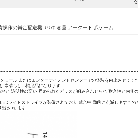
タ
貨操作の賞金配送機
, 
60kg 容量 アークード 爪ゲーム
ングモール,またはエンターテイメントセンターでの体験を向上させてくだ
も 素晴らしい補足品になります
枠と 透明性の高い 固められたガラスが組み合わせられ 耐久性と内側の賞品
ライトストライプが装備されており 試合中 動的に点滅しますこの 魅力 的 な
り出さ れ ます.