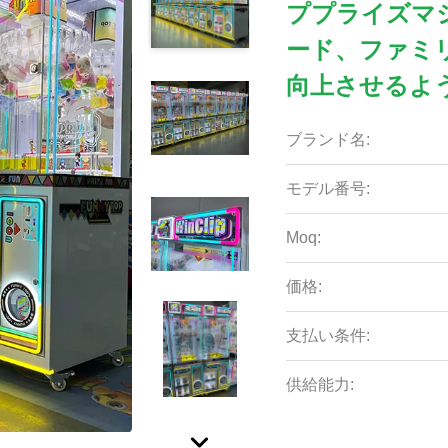
ププライズマ
ード、ファミ
向上させるよ
ブランド名:
モデル番号:
Moq:
価格:
支払い条件:
供給能力: