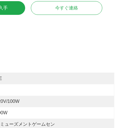
入手
今すぐ連絡
E
20V/100W
00W
ミューズメントゲームセン