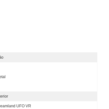
ão
tal
terior
reamland UFO VR