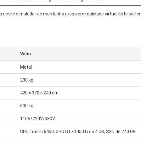
neste simulador de montanha russa em realidade virtual.Este sistem
Valor
Metal
200 kg
420 × 370 × 240 cm
600 kg
110V/220V/380V
CPU Intel i5 6400, GPU GTX1050Ti de 4 GB, SSD de 240 GB