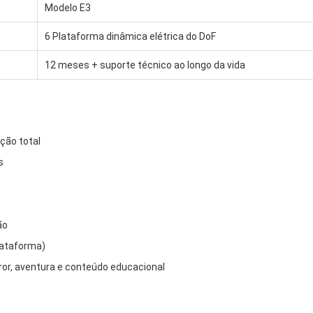
Modelo E3
6 Plataforma dinâmica elétrica do DoF
12 meses + suporte técnico ao longo da vida
ção total
s
ão
lataforma)
error, aventura e conteúdo educacional