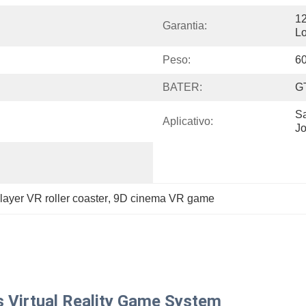
12
Garantia:
L
Peso:
6
BATER:
G
Sa
Aplicativo:
J
layer VR roller coaster
, 
9D cinema VR game
 Virtual Reality Game System