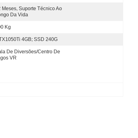
 Meses, Suporte Técnico Ao 
ongo Da Vida
00 Kg
TX1050Ti 4GB; SSD 240G
la De Diversões/centro De 
ogos VR