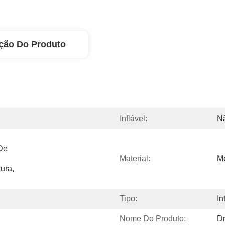
ção Do Produto
Inflável:
N
De 
Material:
Me
ra, 
Tipo:
In
Nome Do Produto:
D