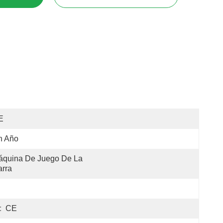
E
n Año
quina De Juego De La 
rra
:
CE