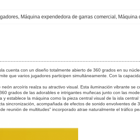
ugadores
, 
Máquina expendedora de garras comercial
, 
Máquina 
sla cuenta con un diseño totalmente abierto de 360 grados en su núcle
mite que varios jugadores participen simultáneamente. Con la capacid
de neón arcoíris realza su atractivo visual. Esta iluminación vibrante 
e 360 grados de las adorables e intrigantes muñecas junto con las mod
 y establece la máquina como la pieza central visual de la isla central y
fecta sincronización, acompañada de efectos de sonido envolventes de 
 de reunión de multitudes" incorporado atrae naturalmente el tráfico pe