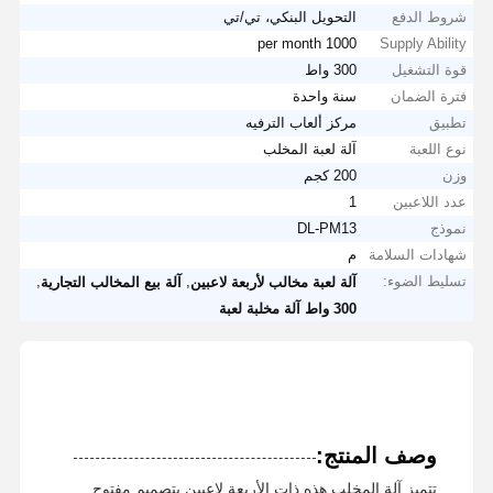
شروط الدفع
التحويل البنكي، تي/تي
1000 per month
Supply Ability
قوة التشغيل
300 واط
فترة الضمان
سنة واحدة
تطبيق
مركز ألعاب الترفيه
نوع اللعبة
آلة لعبة المخلب
وزن
200 كجم
عدد اللاعبين
1
نموذج
DL-PM13
شهادات السلامة
م
تسليط الضوء:
,
,
آلة لعبة مخالب لأربعة لاعبين
آلة بيع المخالب التجارية
300 واط آلة مخلبة لعبة
وصف المنتج:
تتميز آلة المخلب هذه ذات الأربعة لاعبين بتصميم مفتوح