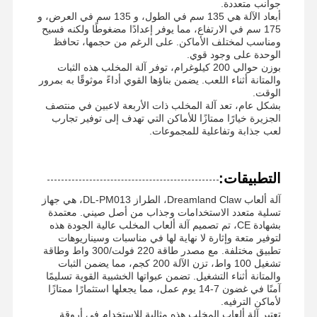
جوانب متعددة.
أبعاد الآلة هي 135 سم في الطول، و 135 سم في العرض، و
175 سم في الارتفاع، مما يوفر إعدادًا مضغوطًا ولكنه فسيح
ومناسب لمختلف الأماكن. على الرغم من حجمها، تحافظ
جولة في
ضبط الجودة
اتصل بنا
أخبار
الوحدة على وجود قوي.
المعمل
بوزن حوالي 200 كيلوغرام، توفر آلة المخلب هذه الثبات
والمتانة أثناء اللعب. يضمن بناؤها القوي أداءً موثوقًا به بمرور
الوقت.
بشكل عام، تعد آلة المخلب ذات الأربعة لاعبين في منتصف
الجزيرة خيارًا ممتازًا للأماكن التي تهدف إلى توفير تجارب
لعب جذابة وتفاعلية للمجموعات.
جميع القضايا
طلب اقتباس
التطبيقات:
آلة لعبة الأطفال
آلة ألعاب Dreamland Claw، الطراز DL-PM013، هي جهاز
تسلية متعدد الاستخدامات وجذاب من أصل صيني. معتمدة
آلة لعبة سباق السيارات
بشهادة CE، تم تصميم آلة ألعاب المخلب عالية الجودة هذه
لتوفير متعة وإثارة لا نهاية لها في مناسبات وسيناريوهات
آلة ألعاب الرماية
تطبيق مختلفة. مع مصدر طاقة 220 فولت/300 واط وطاقة
تشغيل 100 واط، تزن الآلة 200 كجم، مما يضمن الثبات
والمتانة أثناء التشغيل. تضمن عبواتها الخشبية القوية تسليمًا
آلة لعبة استرداد التذاكر
آمنًا في غضون 7-14 يوم عمل، مما يجعلها استثمارًا ممتازًا
لأماكن الترفيه.
آلة لعبة المخلب
تعتبر آلة ألعاب المخلب هذه مثالية للاستخدام في أروقة