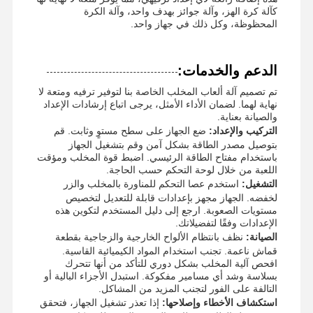
كآلة كرة الهز، وآلة جوائز بهدف واحد، وآلة الكرة
المحظوظة، وكل ذلك في جهاز واحد.
الدعم والخدمات:
تم تصميم آلة ألعاب المخلب الخاصة بنا لتوفير ترفيه ومتعة لا
نهاية لهما. لضمان الأداء الأمثل، يرجى اتباع إرشادات الإعداد
والصيانة بعناية.
التركيب والإعداد:
ضع الجهاز على سطح مستوٍ وثابت. قم
بتوصيل مصدر الطاقة بشكل آمن وقم بتشغيل الجهاز
باستخدام مفتاح الطاقة الرئيسي. اضبط قوة المخلب ومؤقت
اللعبة من خلال لوحة التحكم حسب الحاجة.
التشغيل:
استخدم عصا التحكم للمناورة بالمخلب والزر
لخفضه. الجهاز مجهز بإعدادات قابلة للتعديل لتخصيص
مستويات الصعوبة. ارجع إلى دليل المستخدم لتكوين هذه
الإعدادات وفقًا لتفضيلاتك.
الصيانة:
نظف بانتظام الألواح الخارجية والزجاجية بقطعة
قماش ناعمة. تجنب استخدام المواد الكيميائية القاسية.
افحص آلية المخلب بشكل دوري للتأكد من أنها تتحرك
بسلاسة وشد أي مسامير مفكوكة. استبدل الأجزاء البالية أو
التالفة على الفور لتجنب المزيد من المشاكل.
استكشاف الأخطاء وإصلاحها:
إذا تعذر تشغيل الجهاز، فتحقق