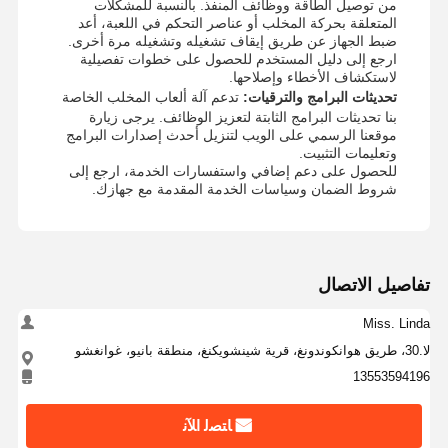
من توصيل الطاقة ووظائف المنفذ. بالنسبة للمشكلات
المتعلقة بحركة المخلب أو عناصر التحكم في اللعبة، أعد
ضبط الجهاز عن طريق إيقاف تشغيله وتشغيله مرة أخرى.
ارجع إلى دليل المستخدم للحصول على خطوات تفصيلية
لاستكشاف الأخطاء وإصلاحها.
تحديثات البرامج والترقيات:
تدعم آلة ألعاب المخلب الخاصة
بنا تحديثات البرامج الثابتة لتعزيز الوظائف. يرجى زيارة
موقعنا الرسمي على الويب لتنزيل أحدث إصدارات البرامج
وتعليمات التثبيت.
للحصول على دعم إضافي واستفسارات الخدمة، ارجع إلى
شروط الضمان وسياسات الخدمة المقدمة مع جهازك.
تفاصيل الاتصال
Miss. Linda
لا.30، طريق هوانكوندونغ، قرية شينشويكنغ، منطقة بانيو، غوانغشو
13553594196
ﺎﺘﺼﻟ ﺍﻶﻧ