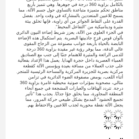
بالكامل بزاوية 360 درجة في جوهرها. وهي تتميز بأربع
مناطق تحكم متميزة متباعدة بالتساوي حول جسم الآلة، مما
يسمح للاعبين المتعددين بالمشاركة في وقت واحد. بفضل
القدرة على التقاط الجوائز من أي زاوية، فإنها تخلق بيئة
مثيرة وديناميكية من "التفاعل المحيط".
في الجزء العلوي من الآلة، يعزز شريط إضاءة النيون الدائري
بألوان قوس قزح جاذبيتها البصرية. يتم استكمال هذه الإضاءة
النابضة بالحياة بأربعة جوانب مصنوعة من الزجاج المقوى
عالي الدقة، مما يوفر رؤية غير مقيدة بزاوية 360 درجة
للدمى الرائعة والمثيرة للاهتمام جنبًا إلى جنب مع الصناديق
العمياء العصرية داخل حجرة الهدايا. يعمل هذا الإعداد بفعالية
على جذب العملاء من مسافة بعيدة ويؤسس الآلة كقطعة
مركزية بصرية للجزيرة المركزية والمساحة الرئيسية للمتجر.
أثناء اللعب، يومض مصفوفة الضوء الدائرية في تزامن
مثالي، مصحوبة بمؤثرات صوتية محيطية غامرة بزاوية 360
درجة. تتردد الهتافات والعبارات المشجعة في جميع أنحاء
المنطقة المجاورة، مما يخلق جوًا جذابًا. يجذب هذا "تأثير
تجميع الحشود" المدمج بشكل طبيعي حركة المرور، مما
يجعل الآلة نقطة محورية لجذب اللاعبين والاحتفاظ بهم.