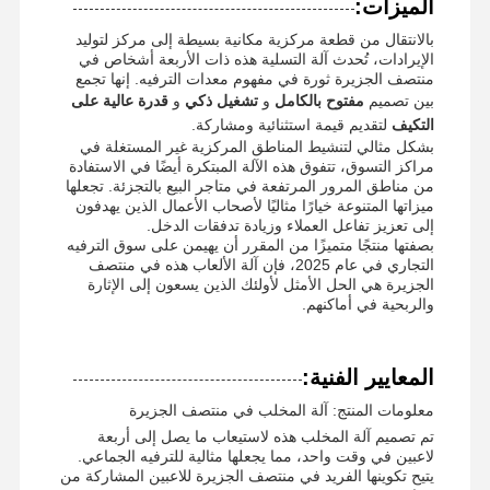
الميزات:
بالانتقال من قطعة مركزية مكانية بسيطة إلى مركز لتوليد
الإيرادات، تُحدث آلة التسلية هذه ذات الأربعة أشخاص في
منتصف الجزيرة ثورة في مفهوم معدات الترفيه. إنها تجمع
بين تصميم
مفتوح بالكامل
و
تشغيل ذكي
و
قدرة عالية على
التكيف
لتقديم قيمة استثنائية ومشاركة.
بشكل مثالي لتنشيط المناطق المركزية غير المستغلة في
مراكز التسوق، تتفوق هذه الآلة المبتكرة أيضًا في الاستفادة
من مناطق المرور المرتفعة في متاجر البيع بالتجزئة. تجعلها
ميزاتها المتنوعة خيارًا مثاليًا لأصحاب الأعمال الذين يهدفون
إلى تعزيز تفاعل العملاء وزيادة تدفقات الدخل.
بصفتها منتجًا متميزًا من المقرر أن يهيمن على سوق الترفيه
التجاري في عام 2025، فإن آلة الألعاب هذه في منتصف
الجزيرة هي الحل الأمثل لأولئك الذين يسعون إلى الإثارة
والربحية في أماكنهم.
المعايير الفنية:
معلومات المنتج: آلة المخلب في منتصف الجزيرة
منزل
المنتجات
أشرطة فيديو
حول بنا
تم تصميم آلة المخلب هذه لاستيعاب ما يصل إلى أربعة
لاعبين في وقت واحد، مما يجعلها مثالية للترفيه الجماعي.
يتيح تكوينها الفريد في منتصف الجزيرة للاعبين المشاركة من