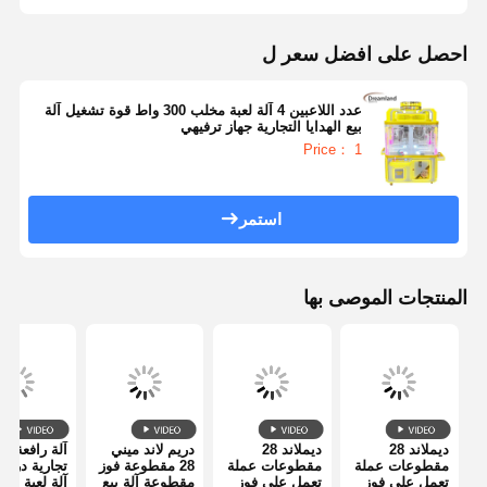
احصل على افضل سعر ل
عدد اللاعبين 4 آلة لعبة مخلب 300 واط قوة تشغيل آلة
بيع الهدايا التجارية جهاز ترفيهي
Price： 1
استمر
المنتجات الموصى بها
ديملاند 28
ديملاند 28
دريم لاند ميني
آلة رافعة م
مقطوعات عملة
مقطوعات عملة
28 مقطوعة فوز
تجارية دريمل
تعمل على فوز
تعمل على فوز
مقطوعة آلة بيع
آلة لعبة مخ