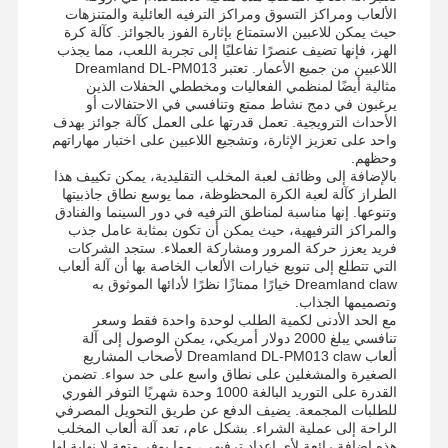
الألعاب ومراكز التسوق ومراكز الترفيه العائلية والمتنزهات
آلة لعب القطع النقدية
حيث يمكن للاعبين الاستمتاع بإثارة الفوز بالجوائز. كآلة كرة
الهز، فإنها تضيف عنصرًا تفاعليًا إلى تجربة اللعب، مما يجذب
اللاعبين من جميع الأعمار. تعتبر Dreamland DL-PM013
معدات الملعب الناعمة
مثالية أيضًا لمنظمي الفعاليات ومخططي الحفلات الذين
يرغبون في دمج نشاط ممتع وتنافسي في الاحتفالات أو
محاكي لعبة الدراجة النارية
الأحداث الترويجية. تعمل قدرتها على العمل كآلة جوائز بهدف
واحد على تعزيز الإثارة، وتشجيع اللاعبين على اختبار مهاراتهم
VR 360 محاكي
وحظهم.
بالإضافة إلى وظائف لعبة المخلب التقليدية، يمكن تكييف هذا
الطراز كآلة لعبة الكرة المحظوظة، مما يوسع نطاق جاذبيتها
VR Arcade Shooter
وتنوعها. إنها مناسبة لمناطق الترفيه في دور السينما والفنادق
والمراكز الترفيهية، حيث يمكن أن تكون بمثابة عامل جذب
VR سينما
فريد يعزز حركة المرور ومشاركة العملاء. ستجد الشركات
التي تتطلع إلى تنويع خيارات الألعاب الخاصة بها أن آلة ألعاب
سيارة المصد
Dreamland claw خيارًا ممتازًا نظرًا لأدائها الموثوق به
وتصميمها الجذاب.
مع الحد الأدنى لكمية الطلب لوحدة واحدة فقط وسعر
محاكي سباقات السيارات
تنافسي يبلغ 2000 دولار أمريكي، يمكن الوصول إلى آلة
ألعاب Dreamland DL-PM013 claw لأصحاب المشاريع
الصغيرة والمشغلين على نطاق واسع على حد سواء. تضمن
القدرة على التوريد البالغة 1000 وحدة شهريًا التوفر الفوري
للطلبات المجمعة. يضيف الدفع عن طريق التحويل المصرفي
الراحة إلى عملية الشراء. بشكل عام، تعد آلة ألعاب المخلب
هذه إضافة رائعة لأي إعداد ترفيهي، مما يوفر متعة لا نهاية لها