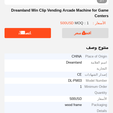
2/7
Dreamland Win Clip Vending Arcade Machine for Game
Centers
الأسعار：500USD
MOQ：1
افضل سعر
ﺎﺘﺼﻟ ﺍﻶﻧ
منتوج وصف
CHINA
Place of Origin
اسم العلامة
Dreamland
التجارية
إصدار الشهادات
CE
DL-PM03
Model Number
1
Minimum Order
Quantity
الأسعار
500USD
wood frame
Packaging
Details