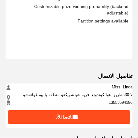
Customizable prize-winning probability (backend
adjustable)
Partition settings available
تفاصيل الاتصال
Miss. Linda
لا.30، طريق هوانكوندونغ، قرية شينشويكنغ، منطقة بانيو، غوانغشو
13553594196
ﺎﺘﺼﻟ ﺍﻶﻧ