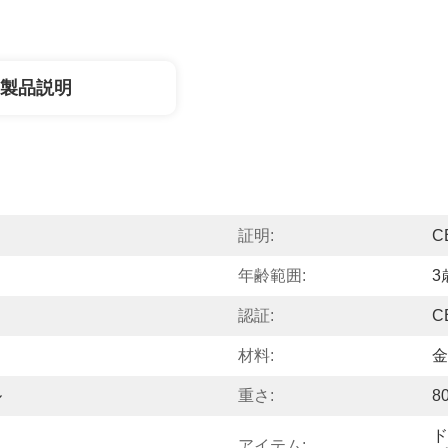
製品説明
証明:
C
年齢範囲:
3
認証:
C
材料:
金
ル
重さ:
8
ド
アイテム: