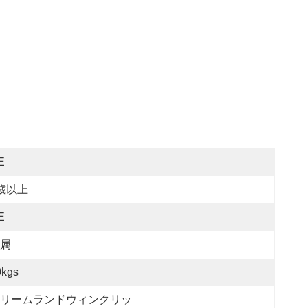
E
歳以上
E
属
0kgs
リームランドウィンクリッ