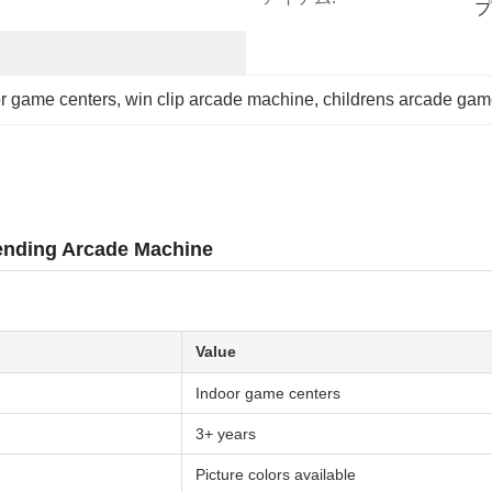
プ
r game centers
, 
win clip arcade machine
, 
childrens arcade gam
ending Arcade Machine
Value
Indoor game centers
3+ years
Picture colors available