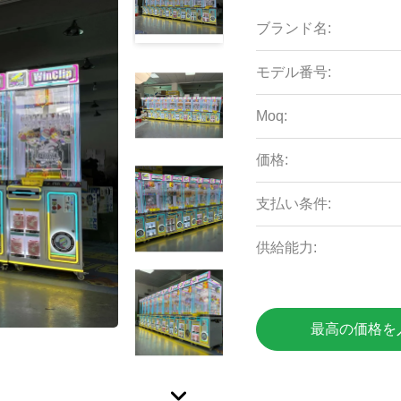
ブランド名:
モデル番号:
Moq:
価格:
支払い条件:
供給能力:
最高の価格を