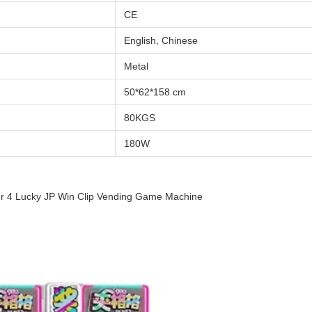
CE
English, Chinese
Metal
50*62*158 cm
80KGS
180W
er 4 Lucky JP Win Clip Vending Game Machine