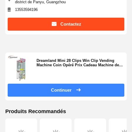
district de Panyu, Guangzhou
13553594196
Contactez
Visite D'usine
Contrôle De
Contact
Nouvelles
La Qualité
Dreamland Mini 28 Clips Win Clip Vending
Machine Coin Opéré Prix Cadeau Machine de
Tous Les Cas
Demande De
Jeu Fabrique Direct
Soumission
Continuer
machine à jeux pour enfants
Machine de jeu de course automobile
Produits Recommandés
appareil de tir
Machine de jeu de rachat de billet