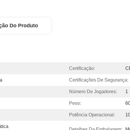
ção Do Produto
Certificação:
C
a
Certificações De Segurança:
Número De Jogadores:
1
Peso:
6
Potência Operacional:
1
ica 
Detalhes Da Embalagem:
M