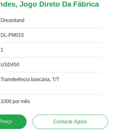
ndes, Jogo Direto Da Fábrica
Dreamland
DL-PM015
1
USD450
Transferência bancária, T/T
1000 por mês
 Preço
Contacte Agora