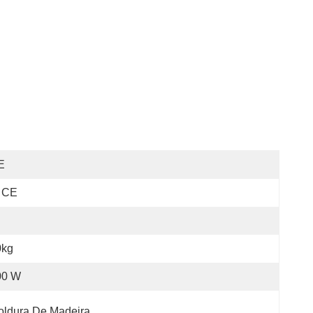
E
CE
0kg
00 W
oldura De Madeira