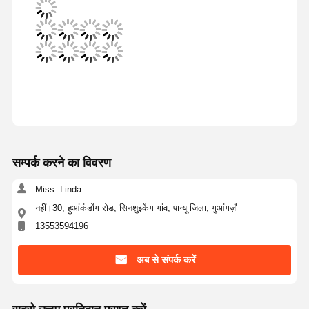
सम्पर्क करने का विवरण
Miss. Linda
नहीं।30, हुआंकंडोंग रोड, सिनशुइकेंग गांव, पान्यू जिला, गुआंगज़ौ
13553594196
अब से संपर्क करें
होम
उत्पाद
वीडियो
हमारे बारे में