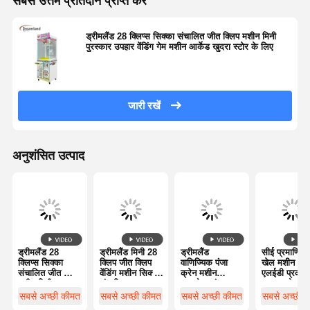
सबसे उत्तम प्रतिदान प्राप्त करें
ड्रीमलैंड 28 क्लिप्स सिक्का संचालित जीत क्लिप मशीन मिनी
फैक्टरी यात्रा
गुणवत्ता नियंत्रण
हमसे संपर्क करें
समाचार
पुरस्कार उपहार वेंडिंग गेम मशीन आर्केड खुदरा स्टोर के लिए
जारी रखें
सभी मामलों
एक बोली का
अनुरोध
अनुशंसित उत्पाद
बच्चों की खेल मशीन
कार रेसिंग गेम मशीन
शूटर आर्केड मशीन
ड्रीमलैंड 28
ड्रीमलैंड मिनी 28
ड्रीमलैंड
सीई प्रमाणित प
क्लिप्स सिक्का
क्लिप जीत क्लिप
वाणिज्यिक पंजा
खेल मशीन 22
टिकट रिडीम गेम मशीन
संचालित जीत क्लिप
वेंडिंग मशीन सिक्का
क्रेन मशीन
एलईडी प्रकाश
मशीन मिनी पुरस्कार
संचालित पुरस्कार
समायोज्य पंजा
व्यवस्था के सा
उपहार वेंडिंग गेम
उपहार खेल मशीन
शक्ति पंजा खेल
समायोज्य पंजा
सबसे अच्छी कीमत
सबसे अच्छी कीमत
सबसे अच्छी कीमत
सबसे अच्छी 
पंजा खेल मशीन
मशीन आर्केड खुदरा
फैक्टरी प्रत्यक्ष
मशीन उच्च
शक्ति पुरस्कार