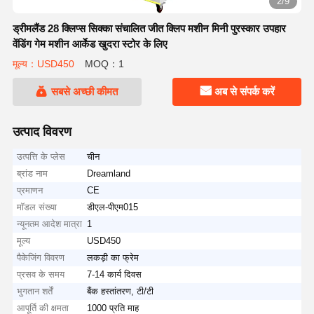
2/9
ड्रीमलैंड 28 क्लिप्स सिक्का संचालित जीत क्लिप मशीन मिनी पुरस्कार उपहार
वेंडिंग गेम मशीन आर्केड खुदरा स्टोर के लिए
मूल्य：USD450
MOQ：1
सबसे अच्छी कीमत
अब से संपर्क करें
उत्पाद विवरण
उत्पत्ति के प्लेस
चीन
ब्रांड नाम
Dreamland
प्रमाणन
CE
मॉडल संख्या
डीएल-पीएम015
न्यूनतम आदेश मात्रा
1
मूल्य
USD450
पैकेजिंग विवरण
लकड़ी का फ्रेम
प्रसव के समय
7-14 कार्य दिवस
भुगतान शर्तें
बैंक हस्तांतरण, टी/टी
आपूर्ति की क्षमता
1000 प्रति माह