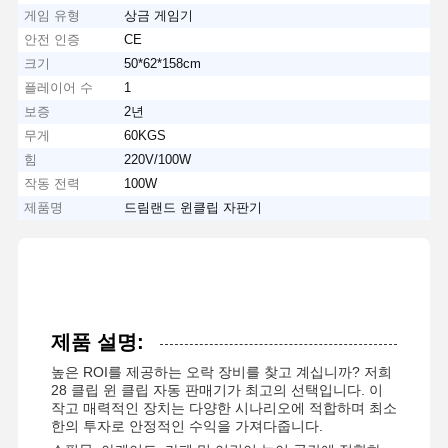
게임 유형
상금 게임기
안전 인증
CE
크기
50*62*158cm
플레이어 수
1
보증
2년
무게
60KGS
힘
220V/100W
작동 전력
100W
제품명
드림랜드 윈클립 자판기
제품 설명:
높은 ROI를 제공하는 오락 장비를 찾고 계십니까? 저희
28 클립 윈 클립 자동 판매기가 최고의 선택입니다. 이
작고 매력적인 장치는 다양한 시나리오에 적합하며 최소
한의 투자로 안정적인 수익을 가져다줍니다.