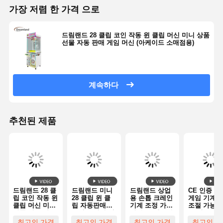
가장 저렴 한 가격 으로
공장 투어
품질 관리
연락처
뉴스
드림랜드 28 클립 코인 작동 윈 클립 머신 미니 상품
선물 자동 판매 게임 머신 (아케이드 소매점용)
계속하다
모든 케이스
견적 요청
추천된 제품
어린이 게임 기계
자동차 경주 게임 기계
슈터 아케이드 머신
티켓 상환 게임기
드림랜드 28 클
드림랜드 미니
드림랜드 상업
CE 인증 손
립 코인 작동 윈
28 클립 윈 클
용 손톱 크레인
게임 기계 2
갈고리 발톱 게임기
클립 머신 미니
립 자동판매기
기계 조정 가능
조절 가능한
상품 선물 자동
동전 투입식 경
한 손톱 강도 손
톱 강도 LE
판매 게임 머신
품 선물 게임기
톱 게임 기계
명으로 상금
최고의 가격
최고의 가격
최고의 가격
최고의 가