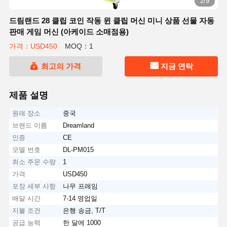
2/9
드림랜드 28 클립 코인 작동 윈 클립 머신 미니 상품 선물 자동
판매 게임 머신 (아케이드 소매점용)
가격：USD450
MOQ：1
최고의 가격
지금 연락
제품 설명
원래 장소
중국
브랜드 이름
Dreamland
인증
CE
모델 번호
DL-PM015
최소 주문 수량
1
가격
USD450
포장 세부 사항
나무 프레임
배달 시간
7-14 영업일
지불 조건
은행 송금, T/T
공급 능력
한 달에 1000