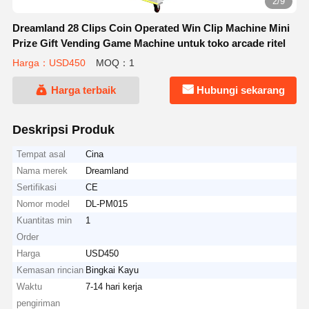
2/9
Dreamland 28 Clips Coin Operated Win Clip Machine Mini
Prize Gift Vending Game Machine untuk toko arcade ritel
Harga：USD450
MOQ：1
Harga terbaik
Hubungi sekarang
Deskripsi Produk
Tempat asal
Cina
Nama merek
Dreamland
Sertifikasi
CE
Nomor model
DL-PM015
Kuantitas min
1
Order
Harga
USD450
Kemasan rincian
Bingkai Kayu
Waktu
7-14 hari kerja
pengiriman