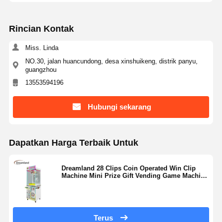
Rincian Kontak
Wisata
Kontrol
Hubungi
Berita
Pabrik
Kualitas
Kami
Miss. Linda
NO.30, jalan huancundong, desa xinshuikeng, distrik panyu,
guangzhou
13553594196
Semua
Quote
Hubungi sekarang
Kasus
Request
Suatu
Dapatkan Harga Terbaik Untuk
mesin permainan anak-anak
Dreamland 28 Clips Coin Operated Win Clip
Mesin permainan balap mobil
Machine Mini Prize Gift Vending Game Machine
untuk toko arcade ritel
mesin arcade penembak
Mesin Game Pengembalian Tiket
Terus