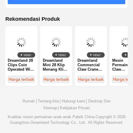
Mesin Permainan Cakar
Rekomendasi Produk
mesin permainan pencetak koin
Peralatan Tempat Bermain Lembut
Motor Game Simulator
Simulator VR 360
Dreamland 28
Dreamland
Dreamland
Mesin
Clips Coin
Mini 28 Klip
Commercial
Permainan
Operated Win
Menang Klip
Claw Crane
Claw
Penembak Arkade VR
Clip Machine
Mesin Penjual
Machine
Sertifikasi
Mini Prize Gift
Otomatis Koin
Kekuatan
220V Mesi
Harga terbaik
Harga terbaik
Harga terbaik
Harga terb
Bioskop VR
Vending
Hadiah
Claw Claw
Penangkap
Game
Permainan
Game
Hadiah
Machine
Mesin Pabrik
Machine
dengan
Mobil Bumper
untuk toko
Langsung
Untuk High
Pencahaya
arcade ritel
ROI Mal &
LED
Rumah
Tentang kita
Hubungi kami
Desktop Site
FEC
VR Car Racing Simulator
Sitemap
Kebijakan Privasi
Kualitas
mesin permainan anak-anak
Pabrik China.Copyright © 2026
Guangzhou Dreamland Technology Co., Ltd.. All Rights Reserved.