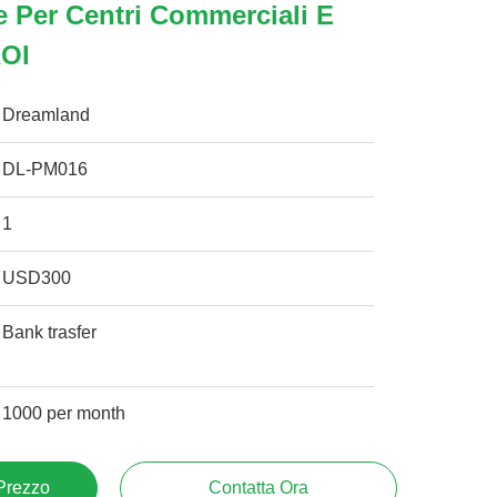
 Per Centri Commerciali E
ROI
Dreamland
DL-PM016
1
USD300
Bank trasfer
1000 per month
 Prezzo
Contatta Ora