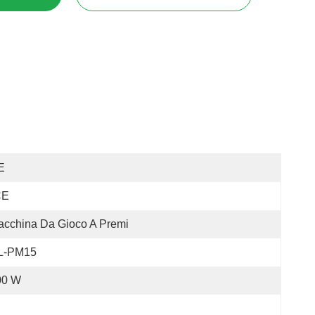
E
CE
cchina Da Gioco A Premi
L-PM15
00 W