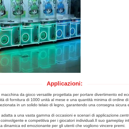
Applicazioni:
ina da gioco versatile progettata per portare divertimento ed eccita
tà di fornitura di 1000 unità al mese e una quantità minima di ordine d
nfezionata in un solido telaio di legno, garantendo una consegna sicura 
tta a una vasta gamma di occasioni e scenari di applicazione.centri d
 coinvolgente e competitiva per i giocatori individuali.Il suo gameplay i
za dinamica ed emozionante per gli utenti che vogliono vincere premi.