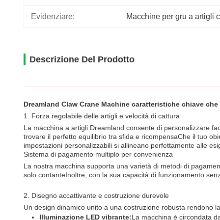
Evidenziare:
Macchine per gru a artigli
Descrizione Del Prodotto
Dreamland Claw Crane Machine caratteristiche chiave che g
1. Forza regolabile delle artigli e velocità di cattura
La macchina a artigli Dreamland consente di personalizzare facilm
trovare il perfetto equilibrio tra sfida e ricompensaChe il tuo ob
impostazioni personalizzabili si allineano perfettamente alle es
Sistema di pagamento multiplo per convenienza
La nostra macchina supporta una varietà di metodi di pagamento t
solo contanteInoltre, con la sua capacità di funzionamento sen
2. Disegno accattivante e costruzione durevole
Un design dinamico unito a una costruzione robusta rendono la 
Illuminazione LED vibrante:
La macchina è circondata da 