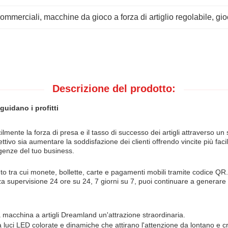
 commerciali
, 
macchine da gioco a forza di artiglio regolabile
, 
gio
Descrizione del prodotto:
uidano i profitti
ente la forza di presa e il tasso di successo dei artigli attraverso un s
iettivo sia aumentare la soddisfazione dei clienti offrendo vincite più fa
igenze del tuo business.
ra cui monete, bollette, carte e pagamenti mobili tramite codice QR.elim
za supervisione 24 ore su 24, 7 giorni su 7, puoi continuare a generare
macchina a artigli Dreamland un'attrazione straordinaria.
luci LED colorate e dinamiche che attirano l'attenzione da lontano e cr