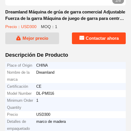
2/8
Dreamland Máquina de grúa de garra comercial Adjustable
Fuerza de la garra Máquina de juego de garra para centros
comerciales de alto ROI y FEC
Precio：USD300
MOQ：1
Mejor precio
Contactar ahora
Descripción De Producto
Place of Origin
CHINA
Nombre de la
Dreamland
marca
Certificación
CE
Model Number
DL-PM016
Minimum Order
1
Quantity
Precio
USD300
Detalles de
marco de madera
empaquetado