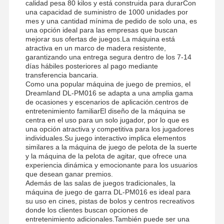
calidad pesa 80 kilos y está construida para durarCon
una capacidad de suministro de 1000 unidades por
Máquina de juego de la garra
mes y una cantidad mínima de pedido de solo una, es
una opción ideal para las empresas que buscan
máquina de juego para empujar monedas
mejorar sus ofertas de juegos.La máquina está
atractiva en un marco de madera resistente,
Equipo de juegos suave
garantizando una entrega segura dentro de los 7-14
días hábiles posteriores al pago mediante
transferencia bancaria.
Simulador de juegos de motocicleta
Como una popular máquina de juego de premios, el
Dreamland DL-PM016 se adapta a una amplia gama
Simulador de VR 360
de ocasiones y escenarios de aplicación.centros de
entretenimiento familiarEl diseño de la máquina se
Juego de disparos de realidad virtual (VR Arcade Shooter)
centra en el uso para un solo jugador, por lo que es
una opción atractiva y competitiva para los jugadores
individuales.Su juego interactivo implica elementos
Cine de VR
similares a la máquina de juego de pelota de la suerte
y la máquina de la pelota de agitar, que ofrece una
coche de parachoques
experiencia dinámica y emocionante para los usuarios
que desean ganar premios.
Simulador de carreras de autos VR
Además de las salas de juegos tradicionales, la
máquina de juego de garra DL-PM016 es ideal para
su uso en cines, pistas de bolos y centros recreativos
donde los clientes buscan opciones de
entretenimiento adicionales.También puede ser una