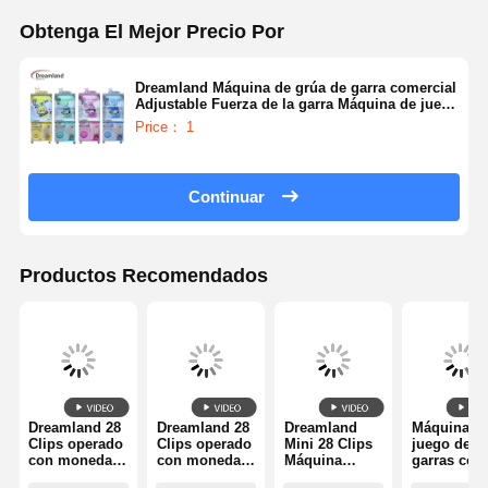
Obtenga El Mejor Precio Por
Dreamland Máquina de grúa de garra comercial
Adjustable Fuerza de la garra Máquina de juego
de garra para centros comerciales de alto ROI y
Price： 1
FEC
Continuar
Productos Recomendados
Dreamland 28
Dreamland 28
Dreamland
Máquina d
Clips operado
Clips operado
Mini 28 Clips
juego de
con monedas
con monedas
Máquina
garras con
Win Clip
Win Clip
expendedora
certificació