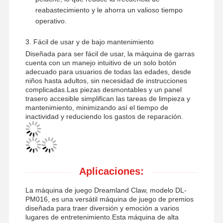
reabastecimiento y le ahorra un valioso tiempo
operativo.
3. Fácil de usar y de bajo mantenimiento
Visita A La
Control De
Contacto
Noticias
Fábrica
Calidad
Diseñada para ser fácil de usar, la máquina de garras
cuenta con un manejo intuitivo de un solo botón
adecuado para usuarios de todas las edades, desde
niños hasta adultos, sin necesidad de instrucciones
complicadas.Las piezas desmontables y un panel
trasero accesible simplifican las tareas de limpieza y
mantenimiento, minimizando así el tiempo de
Todos Los
Solicitar Una
inactividad y reduciendo los gastos de reparación.
Casos
Cotización
máquina de juegos para niños
Aplicaciones:
Máquina de juego de carreras de coches
La máquina de juego Dreamland Claw, modelo DL-
máquina de juego de disparos
PM016, es una versátil máquina de juego de premios
diseñada para traer diversión y emoción a varios
Máquina de juego del rescate del boleto
lugares de entretenimiento.Esta máquina de alta