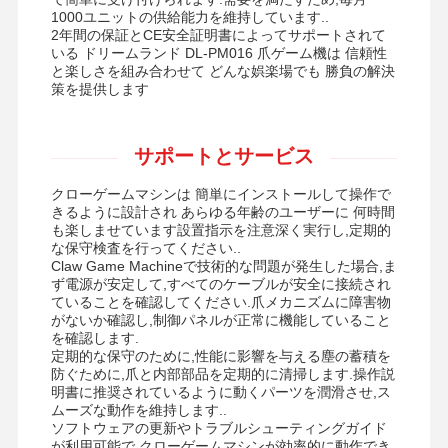
1000ユニットの供給能力を維持しています..
2年間の保証とCE安全証明書によってサポートされて
いる ドリームランド DL-PM016 爪ゲーム機は 信頼性
と楽しさを組み合わせて どんな娯楽場でも 勝負の解決
策を提供します
サポートとサービス
クローゲームマシンは 簡単にインストールして操作で
きるように設計され あらゆる年齢のユーザーに 何時間
も楽しませています設置指示を注意深く実行し,定期的
な保守検査を行ってください..
Claw Game Machineで技術的な問題が発生した場合,ま
ず電源が安定して,すべてのケーブルが安全に接続され
ていることを確認してください.爪メカニズムに障害物
がないか確認し,制御パネルが正常に機能していること
を確認します.
定期的な保守のために,性能に影響を与える塵の蓄積を
防ぐために,爪と内部部品を定期的に清掃します.操作説
明書に推奨されているように動くパーツを潤滑させ,ス
ムーズな動作を維持します..
ソフトウェアの更新やトラブルシューティングガイド
が利用可能で クローゲームマシンが効率的に動作でき