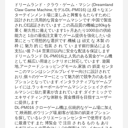
ドリームランド・クラウ・ゲーム・マシン (Dreamland
Claw Game Machine,モデルDL-PM016) は,様々なエン
ターテインメント場に楽しみと興奮をもたらすために
会社案内
品質管理
お問い合わせ
ニュース
設計された汎用的な賞金ゲームマシンです.中国で製造
され,CE認証されています.この高品質の機械は80kgを
重く 耐久性に備えています1ヶ月あたり1000台の供給
能力と 1台の最低注文量で,ゲーム提供を強化したい企
業にとって理想的な選択です.機械 は 頑丈 な 木製 の
枠 に 魅力 的 に 包装 さ れ て い ます銀行振込による
支払い後 7~14 営業日以内に安全な配送を保証します
すべての場合
見積依頼
ドリームランド DL-PM016は,人気のある賞金ゲーム機
として,幅広い用途とシナリオに対応しています. 遊園
地,アークード,ショッピングモール,家族 の 娯楽 センタ
子供のゲーム機
ーこのマシンはシングルプレイヤー向けに設計されて
おり,個々のゲーマーにとって魅力的で競争力のあるオ
プションとなっています.インタラクティブなゲームプ
カーレースゲーム機
レイには,ラッキーボールゲームマシンとシェイクボー
ルマシンに似た要素が含まれています.ダイナミックで
ショッターアークードマシン
エキサイティングな体験を 賞金獲得を目指すユーザー
に提供します
切符の買戻しのゲーム・マシン
DL-PM016 クローゲーム機は,伝統的なゲーム場に加え
て,映画館,ボウリング場,顧客が追加の娯楽オプション
を探しているレクリエーションセンターで使用するの
爪のゲーム・マシン
に最適です.また 博覧会 で 注目 さ れる もの も あり
ます"1ゴールの賞金マシン"の側面は,プレイヤーをスキ