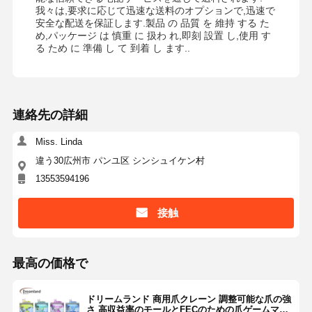
我々は,要求に応じて迅速な送料のオプションで,迅速で
安全な配送を保証します.製品 の 品質 を 維持 する た
め,パッケージ は 慎重 に 扱わ れ,即刻 設置 し,使用 す
る ため に 準備 し て 到着 し ます..
連絡先の詳細
Miss. Linda
違う30広州市 パンユ区 シンシュイケン村
13553594196
接触
最高の価格で
ドリームランド 商用爪クレーン 調整可能な爪の強
さ 高収益率のモールとFECのための爪ゲームマシ