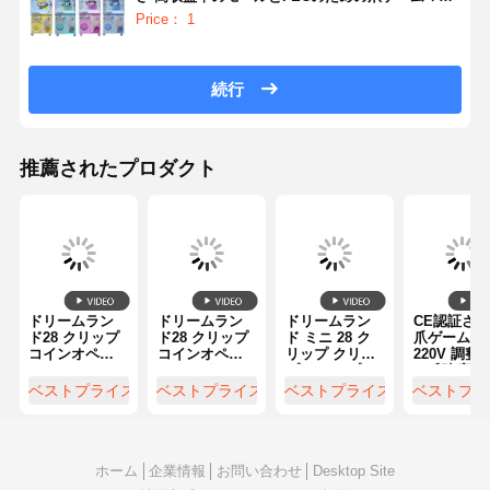
ン
Price： 1
続行
推薦されたプロダクト
ドリームラン
ドリームラン
ドリームラン
CE認証さ
ド28 クリップ
ド28 クリップ
ド ミニ 28 ク
爪ゲーム機
コインオペレ
コインオペレ
リップ クリッ
220V 調整
ーテッド ウィ
ーテッド ウィ
プ クリップ ク
な爪強度 L
ンクリップマ
ンクリップマ
リップ 自動販
照明付き賞
ベストプライス
ベストプライス
ベストプライス
ベストプラ
シン ミニ景品
シン ミニ景品
売機 コイン 操
キャッチャ
ギフト自動販
ギフト自動販
作 賞品 プレゼ
機
売ゲーム機 ア
売ゲーム機 ア
ント ゲーム 機
ーケード小売
ーケード小売
械 工場 直接
店向け
店向け
ホーム
企業情報
お問い合わせ
Desktop Site