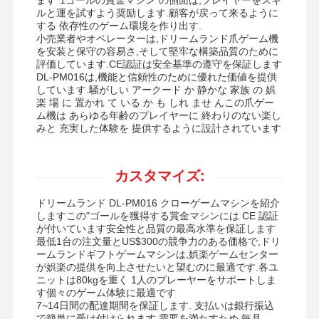
コインプッシャーゲーム機
ルと運を試すよう奨励します.顧客が戻って来るように
する 依存性のゲーム環境を作り出す.
柔らかい 遊び場 の 設備
小売業者やオペレーターは,ドリームランド爪ゲーム機
を安装と保守の容易さ,そして堅牢な構築品質のために
評価しています.CE認証は安全基準の遵守を保証します
バイクゲームシミュレーター
DL-PM016は,機能と信頼性のために優れた価値を提供
しています.騒がしい アークード か 静かな 家族 の 娯
VR 360のシミュレーター
楽 場 に 置かれ て いる か も しれ ませ んこの爪ゲー
ム機は あらゆる年齢のプレイヤーに 終わりのない楽し
VRアーケードシューター
みと 充実した体験を 提供するように設計されています
VRの映画館
カスタマイズ:
バンパー・カー
ドリームランド DL-PM016 クローゲームマシンを紹介
vr レーシングシミュレーター
しますこの"ゴールを獲得する賞金マシンには CE 認証
が付いています安全性と品質の最高水準を保証します
最低1台の注文量とUS$300の競争力のある価格で,ドリ
ームランドギフトゲームマシンは,娯楽ゲームセンター
が娯楽の提供を向上させたいと望むのに最適です.各ユ
ニットは80kgを重く 1人のプレーヤーをサポートしま
す個々のゲーム体験に最適です
7~14日間の配達期間を保証します. 支払いは銀行振込
で簡単に受け付けられます.需要を満たすため,毎月