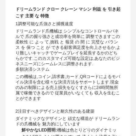
ドリームランド クロー クレーン マシン 利益 を 引き起
こす 主要 な 特徴
1調整可能な爪強さと捕獲速度
ドリームランド爪機械は シンプルなコントロールパネ
ルで 爪の握り強さと成功率を簡単に 調整できますこの
柔軟性 に よっ て,挑戦 と 報奨 の 間 に 完璧な バラン
ス を 保つ こと が できる顧客満足度を向上させるか,よ
り難しいキャッチでゲームプレイを延長するかのどち
らかです.このカスタマイズ可能な設定は,あなたのビジ
ネスニーズにシームレスに調整されます.
多額決済システム
この機械は,コイン,請求書,カード,QRコードによるモバ
イル決済を含む様々な決済方法をサポートします.現金
のみの制限による売上損失をなくすさらに24時間無所
属で稼働できるので 従業員がいなくても 収入を生むこ
とができます
2注目すべきデザインと耐久性のある建築
ダイナミックなデザインと 頑丈な構造が ドリームラン
ドの爪機械を 魅力的にしています
鮮やかなLED照明:
機械は色とりどりのダイナミッ