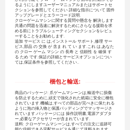
るようにしますユーザーマニュアルまたはサポートセ
クションを参照してください 詳細な指示について 固件
アップグレードとエラーコード説明.
クローゲームマシンに関する質問や懸念を 解決します
共通の問題を迅速に解決するためにさらなる援助を求
める前にトラブルシューティングセクションをレビュ
ーすることをお勧めします.
追加 サービス に は,インストール サポート,修理 サー
ビス,部品 の 交換 が 含ま れ て い ます.これ は,あなた
の クロー ゲーム マシン の 長寿 と 信頼性 を 確保 す
る ため です.保証の詳細とサービスオプションについ
ては,保証条件を参照してください..
梱包と輸送:
商品のパッケージ: 爪ゲームマシーンは,輸送中に損傷
を防止するために,頑丈で強化された紙箱に安全に梱包
されています.機械は,すべての部品が完ぺきに保たれる
ように泡の挿入物と保護パッディングでマッサージさ
れています.パッケージには 操作説明書,電源アダプタ
ー,必要なアクセサリーが含まれています.
送料: クローゲームマシーンは,すべての注文に追跡可
能な信頼できる宅配サービスを通じて送料されます.