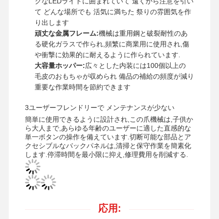
クなLEDライトに囲まれていて 遠くから注意を引い
て どんな場所でも 活気に満ちた 祭りの雰囲気を作
り出します
頑丈な金属フレーム:
機械は重用鋼と破裂耐性のあ
る硬化ガラスで作られ,頻繁に商業用に使用され,傷
や衝撃に効果的に耐えるように作られています.
大容量ホッパー:
広々とした内装には100個以上の
毛皮のおもちゃが収められ 備品の補給の頻度が減り
重要な作業時間を節約できます
3ユーザーフレンドリーで メンテナンスが少ない
簡単に使用できるように設計され,この爪機械は,子供か
ら大人まで,あらゆる年齢のユーザーに適した直感的な
単一ボタンの操作を備えています.切断可能な部品とア
クセシブルなバックパネルは,清掃と保守作業を簡素化
します.停滞時間を最小限に抑え,修理費用を削減する.
ホーム
製品
ビデオ
企業情報
応用: