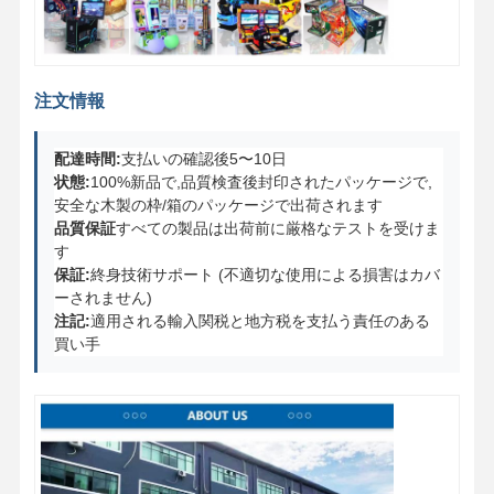
注文情報
配達時間:
支払いの確認後5〜10日
状態:
100%新品で,品質検査後封印されたパッケージで,
安全な木製の枠/箱のパッケージで出荷されます
品質保証
すべての製品は出荷前に厳格なテストを受けま
す
保証:
終身技術サポート (不適切な使用による損害はカバ
ーされません)
注記:
適用される輸入関税と地方税を支払う責任のある
買い手