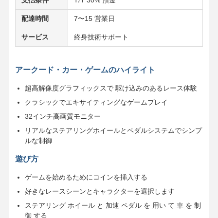
配達時間
7〜15 営業日
サービス
終身技術サポート
アークード・カー・ゲームのハイライト
超高解像度グラフィックスで 駆け込みのあるレース体験
クラシックでエキサイティングなゲームプレイ
32インチ高画質モニター
リアルなステアリングホイールとペダルシステムでシンプ
ルな制御
遊び方
ゲームを始めるためにコインを挿入する
ホーム
製品
ビデオ
企業情報
好きなレースシーンとキャラクターを選択します
ステアリング ホイール と 加速 ペダル を 用い て 車 を 制
御 する