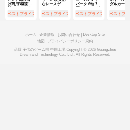
け商用3画面6
なレースゲー
パーク 6軸 3画
ダルカーレ
軸レーシング
ムマシン 6DOF
面 レーシング
スゲーム機 
シミュレータ
モーションモ
シミュレータ
インチスク
ベストプライス
ベストプライス
ベストプライス
ベストプラ
ー 高収益アー
ーター 32イン
ー 高ROI アー
ーン リアル
ケードマシン
チスクリーン
ケード機器
軸3画面レ
ドリームラン
FEC & アミュ
ングシミュ
ド 6軸モーショ
ーズメントパ
ーター 没入
Desktop Site
ンレースシミ
ーク向け
ドライビン
ホーム
企業情報
お問い合わせ
ュレーター
ゲーム 商業
地図
プライバシーポリシー規約
ンターテイ
ント用
品質
子供のゲーム機
中国工場.Copyright © 2026 Guangzhou
Dreamland Technology Co., Ltd.. All Rights Reserved.