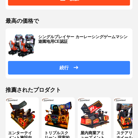
最高の価格で
シングルプレイヤー カーレーシングゲームマシン
遊園地用CE認証
続行
推薦されたプロダクト
エンターテイ
トリプルスク
屋内商業アミ
ステアリン
メント施設向
リーン 現実的
ューズメント
ホイールと