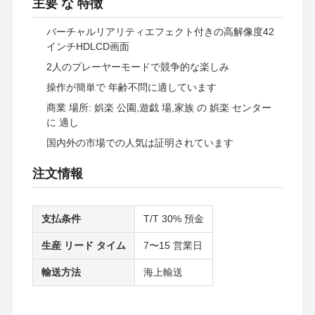
主要 な 特徴
バーチャルリアリティエフェクト付きの高解像度42
会社案内
品質管理
お問い合わせ
ニュース
インチHDLCD画面
2人のプレーヤーモードで競争的な楽しみ
操作が簡単で 年齢不問に適しています
商業 場所: 娯楽 公園,遊戯 場,家族 の 娯楽 センター
に 適し
すべての場合
見積依頼
国内外の市場での人気は証明されています
子供のゲーム機
注文情報
カーレースゲーム機
支払条件
T/T 30% 預金
ショッターアークードマシン
生産 リード タイム
7〜15 営業日
切符の買戻しのゲーム・マシン
輸送方法
海上輸送
爪のゲーム・マシン
コインプッシャーゲーム機