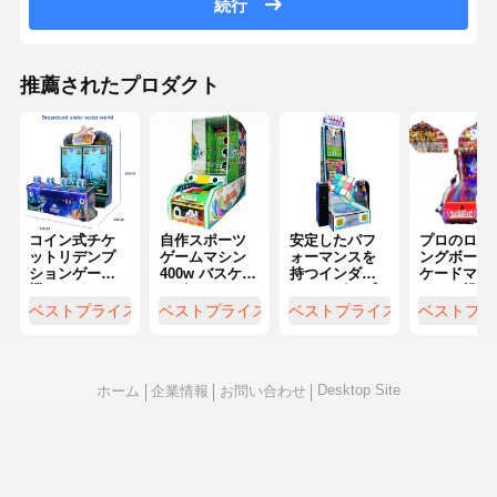
続行
推薦されたプロダクト
コイン式チケ
自作スポーツ
安定したパフ
プロのロー
ットリデンプ
ゲームマシン
ォーマンスを
ングボール
ションゲーム
400w バスケッ
持つインダー
ケードマシ
機 カスタマイ
トボールアー
スシングルプ
コイン操作
ズ対応 ODM
クードマシン
レイヤーチケ
ダブルプレ
ベストプライス
ベストプライス
ベストプライス
ベストプラ
OEM
ット換金ゲー
ヤー
ムマシン
Desktop Site
ホーム
企業情報
お問い合わせ
地図
プライバシーポリシー規約
品質
子供のゲーム機
中国工場.Copyright © 2026 Guangzhou
Dreamland Technology Co., Ltd.. All Rights Reserved.