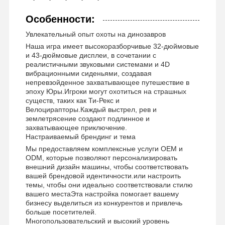
Особенности:
Увлекательный опыт охоты на динозавров
Наша игра имеет высокоразборчивые 32-дюймовые
и 43-дюймовые дисплеи, в сочетании с
реалистичными звуковыми системами и 4D
вибрационными сиденьями, создавая
непревзойденное захватывающее путешествие в
эпоху Юры.Игроки могут охотиться на страшных
существ, таких как Ти-Рекс и
Велоцирапторы.Каждый выстрел, рев и
землетрясение создают подлинное и
захватывающее приключение.
Настраиваемый брендинг и тема
Мы предоставляем комплексные услуги OEM и
ODM, которые позволяют персонализировать
внешний дизайн машины, чтобы соответствовать
вашей брендовой идентичности.или настроить
темы, чтобы они идеально соответствовали стилю
вашего местаЭта настройка помогает вашему
Главная
Продукция
Ролики
О Компании
бизнесу выделиться из конкурентов и привлечь
Страница
больше посетителей.
Многопользовательский и высокий уровень