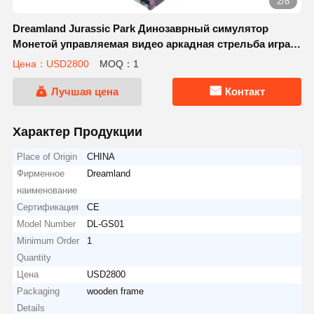
2/8
Dreamland Jurassic Park Динозаврный симулятор
Монетой управляемая видео аркадная стрельба игра
предлагает беспроблемную интеграцию английского
Цена：USD2800
MOQ：1
языка для захватывающих стрельбы вызовов в
парках развлечений
Лучшая цена
Контакт
Характер Продукции
Place of Origin
CHINA
Фирменное
Dreamland
наименование
Сертификация
CE
Model Number
DL-GS01
Minimum Order
1
Quantity
Цена
USD2800
Packaging
wooden frame
Details