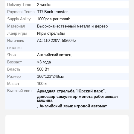
Delivery Time
2 weeks
Payment Terms
TT/ Bank transfer
Supply Ability
1000pcs per month
Материал
Высококачественный металл и дерево
Жанр игры
Игры стрельбы
Источник
AC 110-220V, 50/60Hz
питания
Язык
Английский китаец
Возраст
>3 года
Власть
500 Вт
Размер
166*123*248см
Масса
100 кг
Высокий свет:
,
Аркадная стрельба "Юрский парк"
динозавр симулятор монета работающая
машина
,
Английский язык игровой автомат