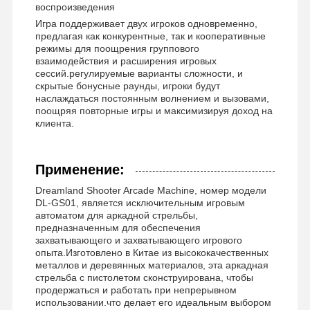
воспроизведения
Игра поддерживает двух игроков одновременно,
предлагая как конкурентные, так и кооперативные
режимы для поощрения группового
Наша
Контроль
Контактные
Новости
взаимодействия и расширения игровых
сессий.регулируемые варианты сложности, и
Фабрика
Качества
Данные
скрытые бонусные раунды, игроки будут
наслаждаться постоянным волнением и вызовами,
поощряя повторные игры и максимизируя доход на
клиента.
Все Случаи
Отправить
Применение:
Запрос
Dreamland Shooter Arcade Machine, номер модели
DL-GS01, является исключительным игровым
детская игровая машина
автоматом для аркадной стрельбы,
предназначенным для обеспечения
захватывающего и захватывающего игрового
Игровой автомат с гонками на машинах
опыта.Изготовлено в Китае из высококачественных
металлов и деревянных материалов, эта аркадная
Стрелец и аркадная машина
стрельба с пистолетом сконструирована, чтобы
продержаться и работать при непрерывном
Игровой автомат выкупления билета
использовании.что делает его идеальным выбором