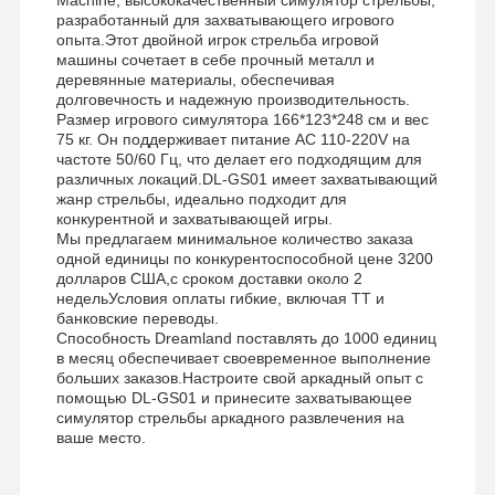
разработанный для захватывающего игрового
опыта.Этот двойной игрок стрельба игровой
машины сочетает в себе прочный металл и
деревянные материалы, обеспечивая
долговечность и надежную производительность.
Размер игрового симулятора 166*123*248 см и вес
75 кг. Он поддерживает питание AC 110-220V на
частоте 50/60 Гц, что делает его подходящим для
различных локаций.DL-GS01 имеет захватывающий
жанр стрельбы, идеально подходит для
конкурентной и захватывающей игры.
Мы предлагаем минимальное количество заказа
одной единицы по конкурентоспособной цене 3200
долларов США,с сроком доставки около 2
недельУсловия оплаты гибкие, включая TT и
банковские переводы.
Способность Dreamland поставлять до 1000 единиц
в месяц обеспечивает своевременное выполнение
больших заказов.Настроите свой аркадный опыт с
помощью DL-GS01 и принесите захватывающее
симулятор стрельбы аркадного развлечения на
ваше место.