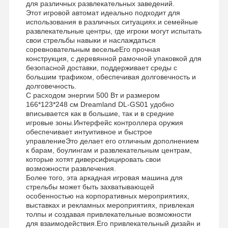
для различных развлекательных заведений.
Этот игровой автомат идеально подходит для
Игровой автомат когтя
использования в различных ситуациях.и семейные
развлекательные центры, где игроки могут испытать
игровая машина для толкания монет
свои стрельбы навыки и наслаждаться
соревновательным весельеЕго прочная
Мягкое оборудование для игровых площадок
конструкция, с деревянной рамочной упаковкой для
безопасной доставки, поддерживает среды с
большим трафиком, обеспечивая долговечность и
Симулятор игры на мотоцикле
долговечность.
С расходом энергии 500 Вт и размером
Имитатор VR 360
166*123*248 см Dreamland DL-GS01 удобно
вписывается как в большие, так и в средние
VR аркадный шутер
игровые зоны.Интерфейс контроллера оружия
обеспечивает интуитивное и быстрое
управлениеЭто делает его отличным дополнением
Кино VR
к барам, боулингам и развлекательным центрам,
которые хотят диверсифицировать свои
автомобиль бампера
возможности развлечения.
Более того, эта аркадная игровая машина для
VR тренажер для гонок
стрельбы может быть захватывающей
особенностью на корпоративных мероприятиях,
выставках и рекламных мероприятиях, привлекая
толпы и создавая привлекательные возможности
для взаимодействия.Его привлекательный дизайн и