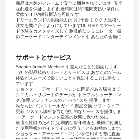
商品は木製のフレームで安全に梱包されています. 安全
な配送を保証します.配達時間は約2週間支払い条件は
柔軟で TTや銀行振込も可能です
ドリームランドの供給能力は 月1千台までで 大規模な
注文を間に合うようにしていますDL-GS01でアーケー
ド体験をカスタマイズして 刺激的なシミュレーター撮
影アーケードエンターテインメントを あなたの会場に.
サポートとサービス
Shooter Arcade Machine を選んだことに感謝します.
当社の製品技術サポートとサービスは,あなたのゲーム
体験がスムーズで楽しいことを保証することに専念し
ています.
ショッター・アケード・マシンに問題がある場合は テ
クニカル・サポートのチームが トラブルシューティン
グ,修理,メンテナンスのアドバイスを 提供します
私たちは,インストールガイド,部品交換,ソフトウェア
更新,システム診断を含む包括的なサービスを提供しま
す アークードマシンを最高の状態に保つために.
最適な性能のために,定期的な保守検査と,機械に付属し
た使用手帳のガイドラインに従うことをお勧めします.
ショッター・アーケード・マシンを使用する際に直面