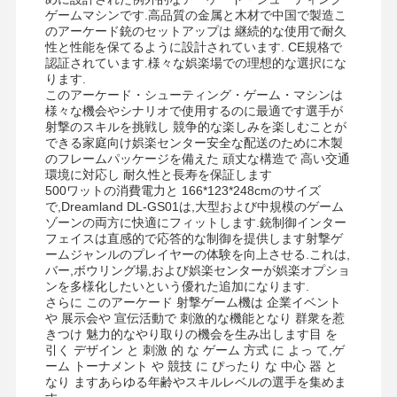
ゲームマシンです.高品質の金属と木材で中国で製造こ
のアーケード銃のセットアップは 継続的な使用で耐久
性と性能を保てるように設計されています. CE規格で
会社案内
品質管理
お問い合わせ
ニュース
認証されています.様々な娯楽場での理想的な選択にな
ります.
このアーケード・シューティング・ゲーム・マシンは
様々な機会やシナリオで使用するのに最適です選手が
射撃のスキルを挑戦し 競争的な楽しみを楽しむことが
できる家庭向け娯楽センター安全な配送のために木製
のフレームパッケージを備えた 頑丈な構造で 高い交通
すべての場合
見積依頼
環境に対応し 耐久性と長寿を保証します
500ワットの消費電力と 166*123*248cmのサイズ
で,Dreamland DL-GS01は,大型および中規模のゲーム
子供のゲーム機
ゾーンの両方に快適にフィットします.銃制御インター
フェイスは直感的で応答的な制御を提供します射撃ゲ
カーレースゲーム機
ームジャンルのプレイヤーの体験を向上させる.これは,
バー,ボウリング場,および娯楽センターが娯楽オプショ
ンを多様化したいという優れた追加になります.
ショッターアークードマシン
さらに このアーケード 射撃ゲーム機は 企業イベント
や 展示会や 宣伝活動で 刺激的な機能となり 群衆を惹
切符の買戻しのゲーム・マシン
きつけ 魅力的なやり取りの機会を生み出します目 を
引く デザイン と 刺激 的 な ゲーム 方式 に よっ て,ゲ
爪のゲーム・マシン
ーム トーナメント や 競技 に ぴったり な 中心 器 と
なり ますあらゆる年齢やスキルレベルの選手を集めま