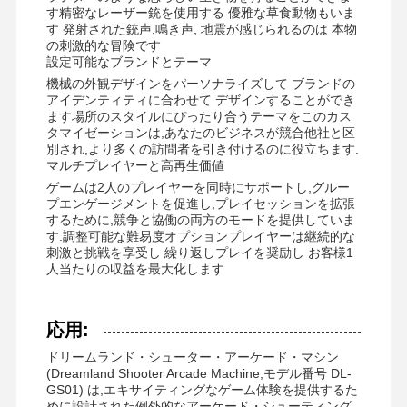
す精密なレーザー銃を使用する 優雅な草食動物もいま
す 発射された銃声,鳴き声, 地震が感じられるのは 本物
の刺激的な冒険です
設定可能なブランドとテーマ
機械の外観デザインをパーソナライズして ブランドの
アイデンティティに合わせて デザインすることができ
ます場所のスタイルにぴったり合うテーマをこのカス
タマイゼーションは,あなたのビジネスが競合他社と区
別され,より多くの訪問者を引き付けるのに役立ちます.
マルチプレイヤーと高再生価値
ゲームは2人のプレイヤーを同時にサポートし,グルー
プエンゲージメントを促進し,プレイセッションを拡張
するために,競争と協働の両方のモードを提供していま
す.調整可能な難易度オプションプレイヤーは継続的な
刺激と挑戦を享受し 繰り返しプレイを奨励し お客様1
人当たりの収益を最大化します
応用:
ホーム
製品
ビデオ
企業情報
ドリームランド・シューター・アーケード・マシン
(Dreamland Shooter Arcade Machine,モデル番号 DL-
GS01) は,エキサイティングなゲーム体験を提供するた
めに設計された例外的なアーケード・シューティング