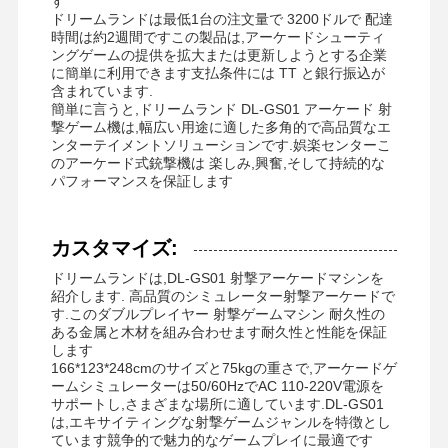
す
コインプッシャーゲーム機
ドリームランドは最低1台の注文量で 3200ドルで 配達
時間は約2週間ですこの製品は,アーケードシューティ
柔らかい 遊び場 の 設備
ングゲームの提供を拡大または更新しようとする企業
に簡単に利用できます支払条件には TT と銀行振込が
バイクゲームシミュレーター
含まれています.
簡単に言うと,ドリームランド DL-GS01 アーケード 射
撃ゲーム機は,幅広い用途に適した多角的で高品質なエ
VR 360のシミュレーター
ンターテイメントソリューションです.娯楽センターこ
のアーケード式銃撃機は 楽しみ,興奮,そして持続的な
VRアーケードシューター
パフォーマンスを保証します
VRの映画館
カスタマイズ:
バンパー・カー
ドリームランドは,DL-GS01 射撃アーケードマシンを
紹介します. 高品質のシミュレーター射撃アーケードで
vr レーシングシミュレーター
す.このダブルプレイヤー 射撃ゲームマシン 耐久性の
ある金属と木材を組み合わせます耐久性と性能を保証
します
166*123*248cmのサイズと75kgの重さで,アーケードゲ
ームシミュレーターは50/60HzでAC 110-220V電源を
サポートし,さまざまな場所に適しています.DL-GS01
は,エキサイティングな射撃ゲームジャンルを特徴とし
ています競争的で魅力的なゲームプレイに最適です