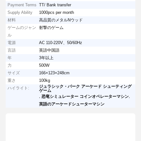
Payment Terms
TT/ Bank transfer
Supply Ability
1000pcs per month
材料
高品質のメタルNウッド
ゲームのジャン
射撃のゲーム
ル
電源
AC 110-220V、50/60Hz
言語
英語中国語
年
3年以上
力
500W
サイズ
166×123×248cm
重さ
100kg
ジュラシック・パーク アーケード シューティング
ハイライト:
ゲーム
,
,
恐竜シミュレーター コインオペレーターマシン
英語のアーケードシューターマシン