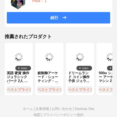
Price： 1
ムレスな英語言語統合を提供
続行
推薦されたプロダクト
英語 硬貨 操作
銃制御アーケ
ドリームラン
500w シュ
ジュラシック
ード・シュー
ド コイン操作
ー アーケー
パーク 2人 銃
ティング・ゲ
子供 ジュラシ
マシン 2 プ
撃 アーケード
ームマシン 射
ックパーク 銃
イヤー シュ
射撃 ゲーム マ
撃ジャンルの
射撃 ゲーム マ
ティング ア
ベストプライス
ベストプライス
ベストプライス
ベストプラ
シン 娯楽セン
スリルとイン
シン ダブルプ
ケード ゲー
ター 娯楽公園
タラクティブ
レイヤー 射撃
シミュレー
家族のための
なアーケー
アークード マ
ー ジュラシ
娯楽場
ド・ゲームプ
シン 商業ゲー
ク パーク 
レイ体験を配
ムセンター
ム アーケー
ホーム
企業情報
お問い合わせ
Desktop Site
信
シューティ
地図
プライバシーポリシー規約
グ 銃 ビデオ