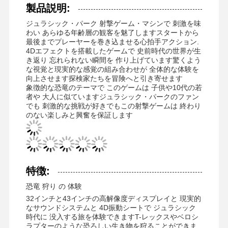
製品説明:
ジュラシック・パーク 射撃ゲーム・マシンで 刺激を味
わい あらゆる年齢層の観客を魅了しますスタートから
最後までプレーヤーを巻き込ませる心拍手アクション.
4Dエフェクトを搭載したゲームで 史前時代の世界が生
き返り 忘れられない瞬間を 作り上げています驚くよう
な視覚と現実的な感覚の組み合わせが 全体的な体験を
向上させます探検家たちを冒険へと引き寄せます
象徴的な恐竜のテーマで このゲームは 子供や10代の若
者や 大人に似ていますジュラシック・パークのファン
でも 刺激的な挑戦が好きでもこの射撃ゲームは 終わり
のない楽しみと興奮を保証します
特徴:
恐竜 狩り の 体験
32インチと43インチの高解像度ディスプレイと 現実的
なサウンドシステムと 4D振動シートで ジュラシック
時代に 没入する旅を体験できますT-レックスやベロシ
ラプターのような恐ろしい生き物を狩ることができま