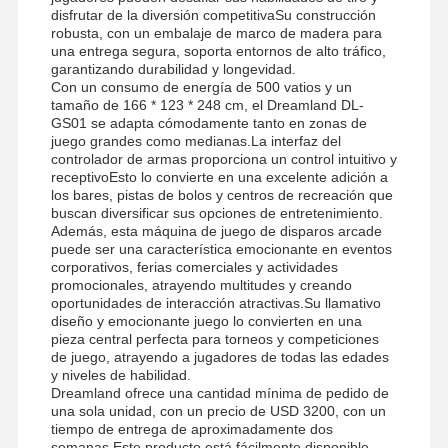
disfrutar de la diversión competitivaSu construcción
Máquina de juego de la garra
robusta, con un embalaje de marco de madera para
una entrega segura, soporta entornos de alto tráfico,
garantizando durabilidad y longevidad.
máquina de juego para empujar monedas
Con un consumo de energía de 500 vatios y un
tamaño de 166 * 123 * 248 cm, el Dreamland DL-
Equipo de juegos suave
GS01 se adapta cómodamente tanto en zonas de
juego grandes como medianas.La interfaz del
Simulador de juegos de motocicleta
controlador de armas proporciona un control intuitivo y
receptivoEsto lo convierte en una excelente adición a
los bares, pistas de bolos y centros de recreación que
Simulador de VR 360
buscan diversificar sus opciones de entretenimiento.
Además, esta máquina de juego de disparos arcade
Juego de disparos de realidad virtual (VR Arcade Shooter)
puede ser una característica emocionante en eventos
corporativos, ferias comerciales y actividades
Cine de VR
promocionales, atrayendo multitudes y creando
oportunidades de interacción atractivas.Su llamativo
diseño y emocionante juego lo convierten en una
coche de parachoques
pieza central perfecta para torneos y competiciones
de juego, atrayendo a jugadores de todas las edades
Simulador de carreras de autos VR
y niveles de habilidad.
Dreamland ofrece una cantidad mínima de pedido de
una sola unidad, con un precio de USD 3200, con un
tiempo de entrega de aproximadamente dos
semanas.Este producto está fácilmente disponible