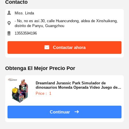
Contacto
Miss. Linda
- No, no es así.30, calle Huancundong, aldea de Xinshuikeng,
distrito de Panyu, Guangzhou
13553594196
Contactar ahora
Obtenga El Mejor Precio Por
Dreamland Jurassic Park Simulador de
dinosaurios Moneda Operada Video Juego de
disparos de arcade Ofreciendo integración del
Price： 1
idioma inglés sin fisuras para retos de disparo
inmersivos en los parques de atracciones
Continuar