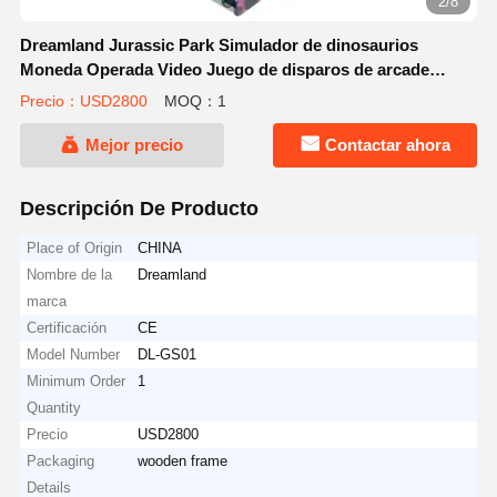
2/8
Dreamland Jurassic Park Simulador de dinosaurios
Moneda Operada Video Juego de disparos de arcade
Ofreciendo integración del idioma inglés sin fisuras para
Precio：USD2800
MOQ：1
retos de disparo inmersivos en los parques de atracciones
Mejor precio
Contactar ahora
Descripción De Producto
Place of Origin
CHINA
Nombre de la
Dreamland
marca
Certificación
CE
Model Number
DL-GS01
Minimum Order
1
Quantity
Precio
USD2800
Packaging
wooden frame
Details