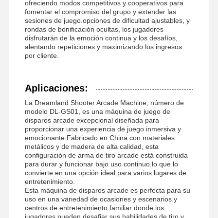
ofreciendo modos competitivos y cooperativos para
fomentar el compromiso del grupo y extender las
sesiones de juego.opciones de dificultad ajustables, y
rondas de bonificación ocultas, los jugadores
disfrutarán de la emoción continua y los desafíos,
Visita A La
Control De
Contacto
Noticias
alentando repeticiones y maximizando los ingresos
Fábrica
Calidad
por cliente.
Aplicaciones:
La Dreamland Shooter Arcade Machine, número de
modelo DL-GS01, es una máquina de juego de
Todos Los
Solicitar Una
disparos arcade excepcional diseñada para
Casos
Cotización
proporcionar una experiencia de juego inmersiva y
emocionante.Fabricado en China con materiales
metálicos y de madera de alta calidad, esta
máquina de juegos para niños
configuración de arma de tiro arcade está construida
para durar y funcionar bajo uso continuo.lo que lo
Máquina de juego de carreras de coches
convierte en una opción ideal para varios lugares de
entretenimiento.
Esta máquina de disparos arcade es perfecta para su
máquina de juego de disparos
uso en una variedad de ocasiones y escenarios.y
centros de entretenimiento familiar donde los
Máquina de juego del rescate del boleto
jugadores pueden desafiar sus habilidades de tiro y