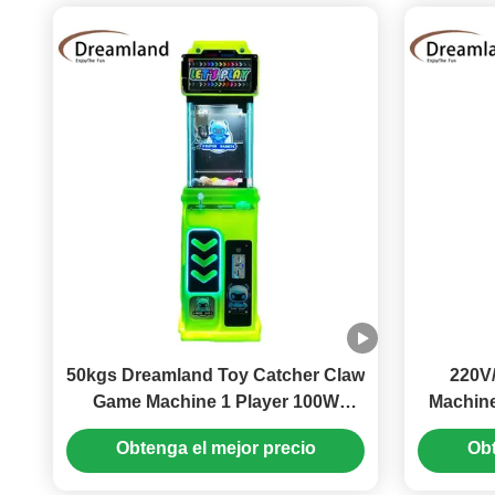
50kgs Dreamland Toy Catcher Claw
220V
Game Machine 1 Player 100W
Machin
Operating Power for Customer
Mini Sc
Obtenga el mejor precio
Obt
Requirements
The U