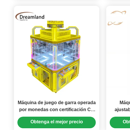
Máquina de juego de garra operada
Máqu
por monedas con certificación CE
ajusta
4 jugadores Grúa de garra Máquina
corte d
Obtenga el mejor precio
Obt
expendedora Arcade Equipo de