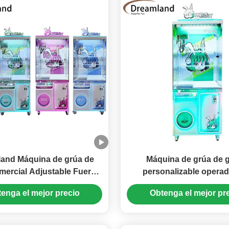
and Máquina de grúa de
Máquina de grúa de g
mercial Adjustable Fuerza
personalizable operad
arra Máquina de juego de
monedas de peluche atra
enga el mejor precio
Obtenga el mejor pr
ra centros comerciales de
juguetes Impresión de lo
alto ROI y FEC
marca disponible premio
de garra para lugares co