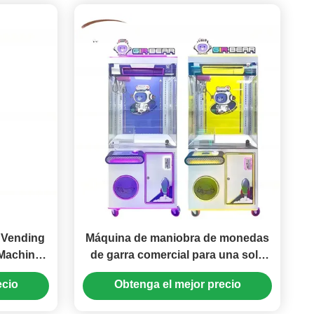
 Vending
Máquina de maniobra de monedas
 Machine
de garra comercial para una sola
persona Máquina de arcade de
ecio
Obtenga el mejor precio
garra