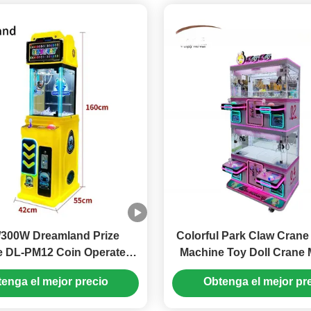
/300W Dreamland Prize
Colorful Park Claw Crane
e DL-PM12 Coin Operated
Machine Toy Doll Crane
alable Claw Toys Machine
Single Person
enga el mejor precio
Obtenga el mejor pr
ltimate Prize For Your
Business