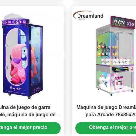
ina de juego de garra
Máquina de juego Dreaml
ble, máquina de juego de
para Arcade 78x85x
e muñecas para centro de
enga el mejor precio
Obtenga el mejor pr
juegos