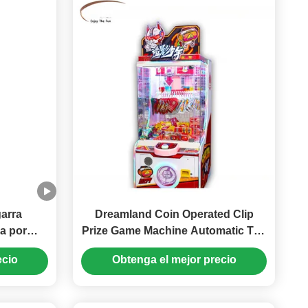
arra
Dreamland Coin Operated Clip
a por
Prize Game Machine Automatic Toy
padora de
Claw Crane Machine Vending Toys
ecio
Obtenga el mejor precio
gotipo de
Claw Machine
 Máquina
merciales