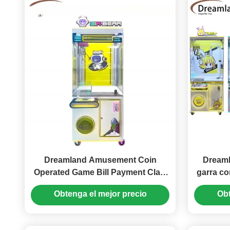
Dreamland Amusement Coin
Dreaml
Operated Game Bill Payment Claw
garra co
Crane Machine Shop Doll Crane
de la g
Obtenga el mejor precio
Obt
Prize Claw Machine
garra pa