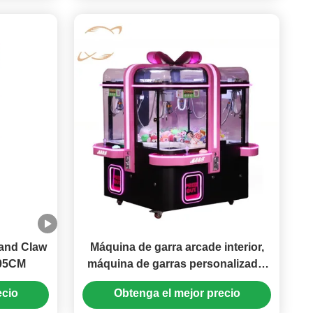
and Claw
Máquina de garra arcade interior,
205CM
máquina de garras personalizada,
marco de metal, todo tipo de
ecio
Obtenga el mejor precio
enchufes