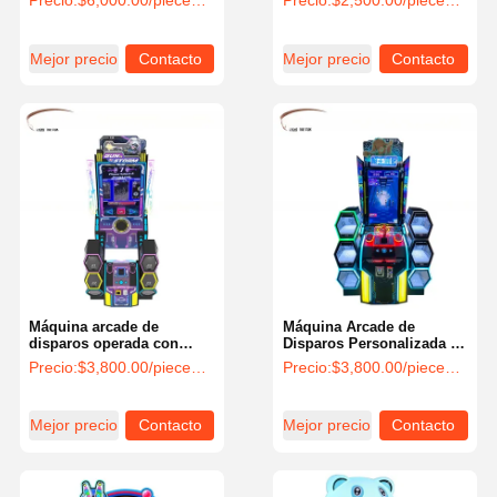
Precio:
$6,000.00/pieces 1-4 pieces
Precio:
$2,500.00/pieces 1-2 pieces
jugador operado por
Interesante máquina de
monedas
tiro de arcade
Mejor precio
Contacto
Mejor precio
Contacto
Máquina arcade de
Máquina Arcade de
disparos operada con
Disparos Personalizada de
monedas, certificado CE
400 vatios con Idioma
Precio:
$3,800.00/pieces 1-4 pieces
Precio:
$3,800.00/pieces 1-4 pieces
para centros de
Inglés y Chino
entretenimiento
Mejor precio
Contacto
Mejor precio
Contacto