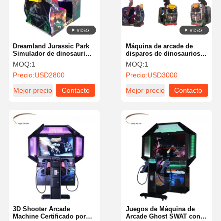
Dreamland Jurassic Park
Máquina de arcade de
Simulador de dinosaurios
disparos de dinosaurios
Moneda Operada Video
operada con monedas de
MOQ:
1
MOQ:
1
Juego de disparos de
metal para parques de
Precio:
USD2800
Precio:
USD3000
arcade Ofreciendo
atracciones y arcades de
integración del idioma
juegos que requieren
Mejor precio
Contacto
Mejor precio
Contacto
inglés sin fisuras para
máquinas duraderas
retos de disparo
inmersivos en los parques
de atracciones
Inicio
Productos
Videos
Sobre
Nosotros
3D Shooter Arcade
Juegos de Máquina de
Machine Certificado por
Arcade Ghost SWAT con