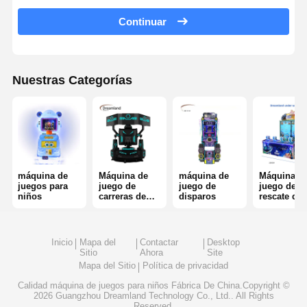
Continuar
máquina de juego para empujar monedas
Equipo de juegos suave
Nuestras Categorías
Simulador de juegos de motocicleta
Simulador de VR 360
Juego de disparos de realidad virtual (VR Arcade Shooter)
Cine de VR
máquina de
Máquina de
máquina de
Máquina d
juegos para
juego de
juego de
juego del
niños
carreras de
disparos
rescate del
coche de parachoques
coches
boleto
Simulador de carreras de autos VR
Inicio
Mapa del
Contactar
Desktop
Sitio
Ahora
Site
Mapa del Sitio
Política de privacidad
Calidad
máquina de juegos para niños
Fábrica De China.Copyright ©
2026 Guangzhou Dreamland Technology Co., Ltd.. All Rights
Reserved.