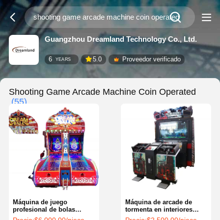
Guangzhou Dreamland Technology Co., Ltd.
6
5.0
Proveedor verificado
YEARS
Shooting Game Arcade Machine Coin Operated
(55)
Máquina de juego
Máquina de arcade de
profesional de bolas
tormenta en interiores
rodantes con doble
Moneda operada