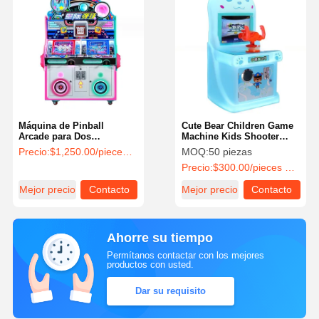
Máquina de Pinball
Cute Bear Children Game
Arcade para Dos
Machine Kids Shooter
Jugadores, Pinball
Arcade Machine Moneda
Precio:
$1,250.00/pieces 1-19 pieces
MOQ:
50 piezas
Operada con Monedas,
operada para el centro
Precio:
$300.00/pieces 50-99 pieces
220V/60W
comercial
Mejor precio
Contacto
Mejor precio
Contacto
Ahorre su tiempo
Permítanos contactar con los mejores
productos con usted.
Dar su requisito