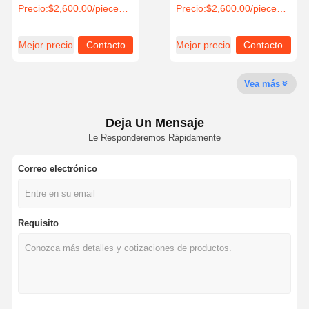
CE Moneda divertida
Pistola, Experiencia Real,
Precio:
$2,600.00/pieces 1-4 pieces
Precio:
$2,600.00/pieces 1-4 pieces
operada
Operados con Monedas,
con Pantalla de 55
Pulgadas
Mejor precio
Contacto
Mejor precio
Contacto
Visita A La
Control De
Contacto
Noticias
Fábrica
Calidad
Vea más
Deja Un Mensaje
Le Responderemos Rápidamente
Todos Los
Solicitar Una
Casos
Cotización
Correo electrónico
máquina de juegos para niños
Máquina de juego de carreras de coches
Requisito
máquina de juego de disparos
Máquina de juego del rescate del boleto
Máquina de juego de la garra