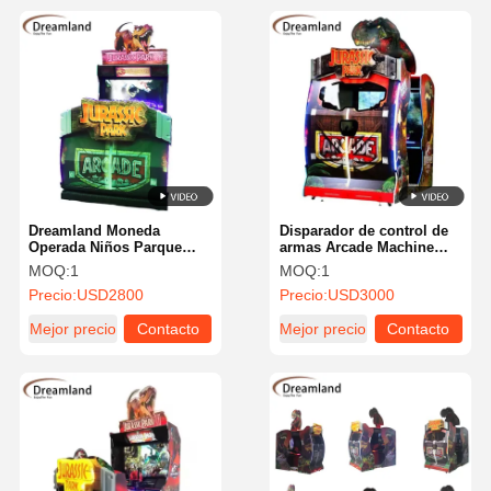
Dreamland Moneda
Disparador de control de
Operada Niños Parque
armas Arcade Machine
Jurásico Disparar con
500w Power Simulador de
MOQ:
1
MOQ:
1
armas de fuego Máquina
tiro de Jurassic operado
Precio:
USD2800
Precio:
USD3000
de juego doble jugador
por monedas para
Disparador Máquina de
parques de diversiones y
Mejor precio
Contacto
Mejor precio
Contacto
arcade En centros de
salas de juegos
juegos comerciales