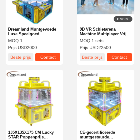
Dreamland Muntgevoede
9D VR Schietarena
Luxe Speelgoed
Machine Multiplayer Vrij
Feestmachine 4 Spelers
Rondlopen Virtual Reality
MOQ:
1
MOQ:
1 sets
Midden Eiland Klauw
Spel voor Binnenpark
Prijs:
USD2000
Prijs:
USD22500
Machine voor
Winkelcentrum
Muntgevoede Arcade
Teambuilding
Beste prijs
Contact
Beste prijs
Contact
Spelcentra
Thuis
Producten
Videos
Over Ons
135X135X175 CM Lucky
CE-gecertificeerde
STAR Poppenprijs
muntgestuurde