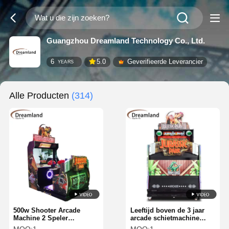
Guangzhou Dreamland Technology Co., Ltd.
6
5.0
Geverifieerde Leverancier
YEARS
Alle Producten
(314)
500w Shooter Arcade
Leeftijd boven de 3 jaar
Machine 2 Speler
arcade schietmachine
Shooting Arcade Game
schietspel genre perfect