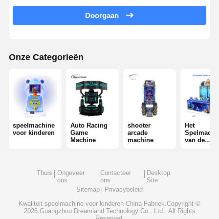
spelmachine voor muntenpusher
Doorgaan
Zachte speeltuintuitrusting
Motorcycle Game Simulator
Onze Categorieën
De Simulator van VR 360
VR Arcade Shooter
VR bioskoop
speelmachine
Auto Racing
shooter
Het
voor kinderen
Game
arcade
Spelmachi
bumperauto
Machine
machine
van de
kaartjesaf
VR-racesimulator
Thuis
Ongeveer
Contacteer
Desktop
ons
ons
Site
Sitemap
Privacybeleid
Kwaliteit
speelmachine voor kinderen
China Fabriek.Copyright ©
2026 Guangzhou Dreamland Technology Co., Ltd.. All Rights
Reserved.