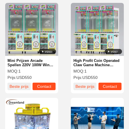
Mini Prijzen Arcade
High Profit Coin Operated
Spellen 220V 100W Win
Claw Game Machine
Muntgebaseerde
Arcade Lucky JP Clip
MOQ:
1
MOQ:
1
Geluksknip
Vending Machine Grootte
Prijs:
USD550
Prijs:
USD550
Prijzenmachine Geschikt
50 62 158Cm Ontworpen
Voor Entertainmentcentra,
Kinders Game Machine
Beste prijs
Contact
Beste prijs
Contact
Pretparken En
Voor Familie Fun Centers
Arcadehallen
En Winkelcentrum
Arcades